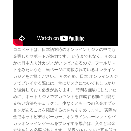
コニベットは、日本語対応のオンラインカジノの中でも
充実したサポートが魅力です。 いうまでもなく、そのほ
かの日本人向けカジノがいっぱいあるので、フールリス
トをみたいなら、当ページに掲載されているオンライン
カジノをご覧ください。 そのため、日本 オンラインカジ
ノでプレイする際には、常にリスクについてもしっかり
と理解しておく必要があります。 時間を無駄にしないた
めに、ネットカジノでアカウントを作成する前に可能な
支払い方法をチェックし、少なくとも一つの入金オプシ
ョンがあることを確認するのをおすすめします。 実際お
金でネットビデオポーカー、オンラインルーレットやバ
カラオンラインゲームをプレイする場合は、入金と出金
方法を知る必要があります。 業界のトレンドに耳を傾け