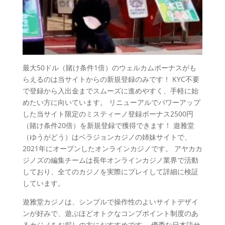
最大50ドル（賭け条件1倍）のウェルカムボーナスがも
らえるのは当サイトからの新規登録のみです！ KYC不要
で登録から入出金までスムーズに進めやすく、手軽に始
めたい方に向いています。 リニューアルでパワーアップ
した当サイト限定のミスティーノ登録ボーナス2500円
（賭け条件20倍）を新規登録で獲得できます！ 遊雅堂
（ゆうがどう）はベラジョンカジノの姉妹サイトで、
2021年にオープンしたオンラインカジノです。 アヤカカ
ジノズの編集チームは長年オンラインカジノ業界で活動
しており、全てのカジノを実際にプレイして詳細に検証
しています。
遊雅堂カジノは、シンプルで操作性のよいサイトデザイ
ンが好みで、遊ぶほどオトクなコンプポイント制度のあ
るカジノをお探しの方におすすめです。 優秀な日本語サ