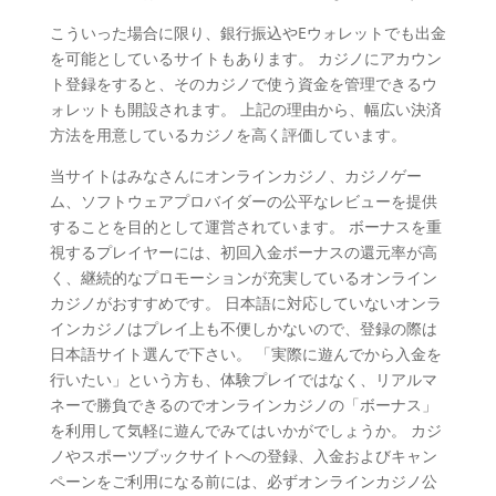
こういった場合に限り、銀行振込やEウォレットでも出金
を可能としているサイトもあります。 カジノにアカウン
ト登録をすると、そのカジノで使う資金を管理できるウ
ォレットも開設されます。 上記の理由から、幅広い決済
方法を用意しているカジノを高く評価しています。
当サイトはみなさんにオンラインカジノ、カジノゲー
ム、ソフトウェアプロバイダーの公平なレビューを提供
することを目的として運営されています。 ボーナスを重
視するプレイヤーには、初回入金ボーナスの還元率が高
く、継続的なプロモーションが充実しているオンライン
カジノがおすすめです。 日本語に対応していないオンラ
インカジノはプレイ上も不便しかないので、登録の際は
日本語サイト選んで下さい。 「実際に遊んでから入金を
行いたい」という方も、体験プレイではなく、リアルマ
ネーで勝負できるのでオンラインカジノの「ボーナス」
を利用して気軽に遊んでみてはいかがでしょうか。 カジ
ノやスポーツブックサイトへの登録、入金およびキャン
ペーンをご利用になる前には、必ずオンラインカジノ公