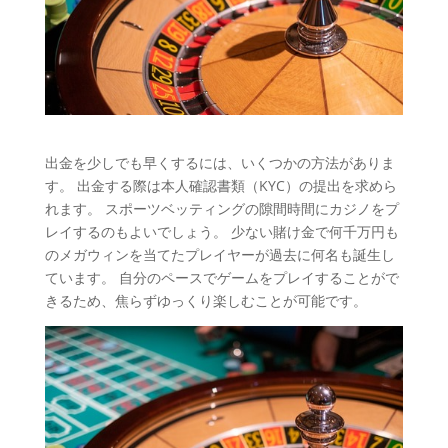
出金を少しでも早くするには、いくつかの方法がありま
す。 出金する際は本人確認書類（KYC）の提出を求めら
れます。 スポーツベッティングの隙間時間にカジノをプ
レイするのもよいでしょう。 少ない賭け金で何千万円も
のメガウィンを当てたプレイヤーが過去に何名も誕生し
ています。 自分のペースでゲームをプレイすることがで
きるため、焦らずゆっくり楽しむことが可能です。