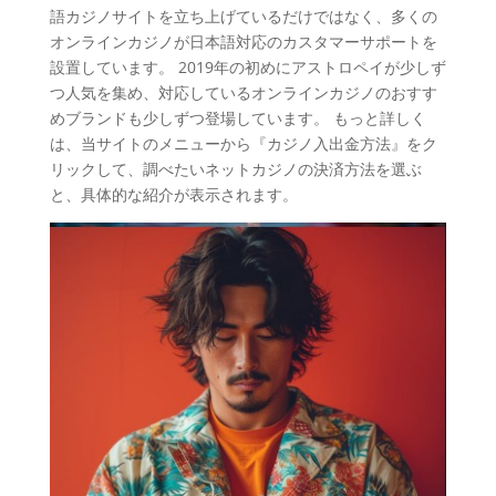
語カジノサイトを立ち上げているだけではなく、多くの
オンラインカジノが日本語対応のカスタマーサポートを
設置しています。 2019年の初めにアストロペイが少しず
つ人気を集め、対応しているオンラインカジノのおすす
めブランドも少しずつ登場しています。 もっと詳しく
は、当サイトのメニューから『カジノ入出金方法』をク
リックして、調べたいネットカジノの決済方法を選ぶ
と、具体的な紹介が表示されます。