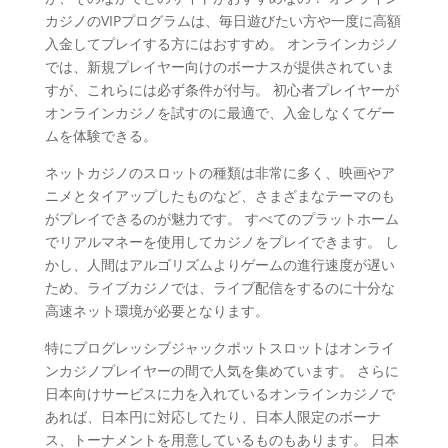
カジノのVIPプログラムは、毎日遊びたい方や一度に高額
入金してプレイする方にはおすすめ。 オンラインカジノ
では、新規プレイヤー向けのボーナスが提供されていま
すが、これらには必ず条件が付与。 初心者プレイヤーが
オンラインカジノを試すのに最適で、入金しなくてゲー
ムを体験できる。
ネットカジノのスロットの種類は非常に多く、映画やア
ニメとタイアップしたものなど、さまざまなテーマのも
がプレイできるのが魅力です。 すべてのプラットホーム
でリアルマネーを使用してカジノをプレイできます。 し
かし、人間はアルゴリズムよりゲームの進行速度が遅い
ため、ライブカジノでは、ライブ配信をするのに十分な
高速ネット環境が必要となります。
特にプログレッシブジャックポットスロットはオンライ
ンカジノプレイヤーの間で人気を集めています。 さらに
日本向けサービスに力を入れているオンラインカジノで
あれば、日本円に対応してたり、日本人限定のボーナ
ス、トーナメントを用意しているものもあります。 日本