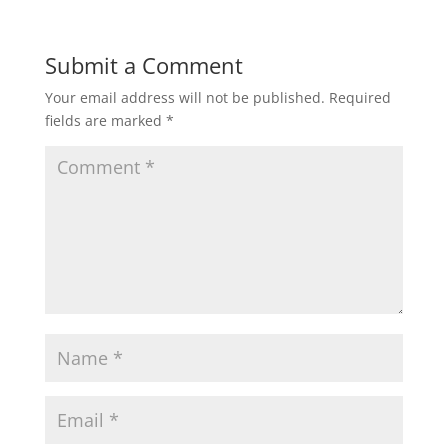
Submit a Comment
Your email address will not be published.
Required
fields are marked
*