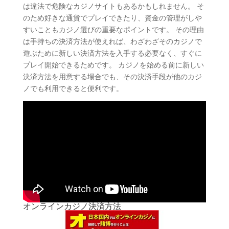
は違法で危険なカジノサイトもあるかもしれません。 そ
のため好きな通貨でプレイできたり、資金の管理がしや
すいこともカジノ選びの重要なポイントです。 その理由
は手持ちの決済方法が使えれば、わざわざそのカジノで
遊ぶために新しい決済方法を入手する必要なく、すぐに
プレイ開始できるためです。 カジノを始める前に新しい
決済方法を用意する場合でも、その決済手段が他のカジ
ノでも利用できると便利です。
オンラインカジノ決済方法