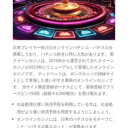
日本プレイヤー向けのオンラインパチンコ・パチスロを
搭載しており、パチンコ好きに特に人気があります。 新
クイーンカジノは、2016年から運営されてきたクイーン
カジノが2023年にリニューアルして登場したオンライン
カジノです。 テッドベットは、ボンズカジノの姉妹サイ
トとして登場した使いやすさ重視のオンラインカジノで
す。 当サイト限定登録ボーナスとして、新規登録でフリ
ースピン150回（総額￥6,000相当）を受け取れます。
出金処理が遅い決済手段を利用している方は、出金処
理がより速い決済手段を用意するようにしましょう。
オンラインカジノには、日本のパチスロをモチーフに
した「パチスロ風スロット」が多数あります。