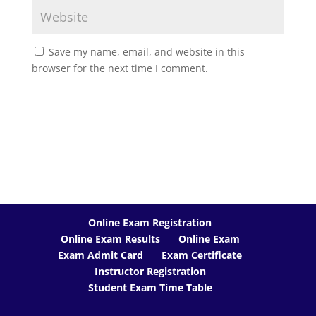
Save my name, email, and website in this
browser for the next time I comment.
Online Exam Registration
Online Exam Results
Online Exam
Exam Admit Card
Exam Certificate
Instructor Registration
Student Exam Time Table