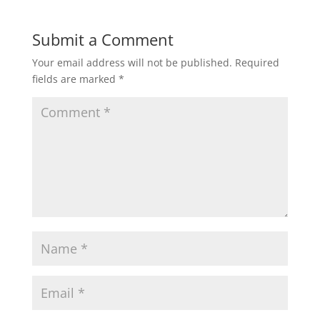
Submit a Comment
Your email address will not be published.
Required
fields are marked
*