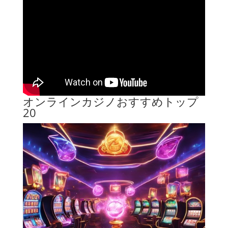
オンラインカジノおすすめトップ
20