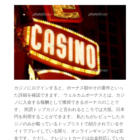
カジノにログインすると、ボーナス額やその要件といっ
た詳細を確認できます。 ウェルカムボーナスとは、カジ
ノに入金する報酬として獲得できるボーナスのことで
す。 所謂トップカジノと言われるところでは大抵、日本
円を利用することができます。 私たちがレビューしたカ
ジノのみが載っているトップリストで紹介されているサ
イトでプレイしている限り、オンラインギャンブルは安
全です。 ただし、クレジットカードは出金対応していな