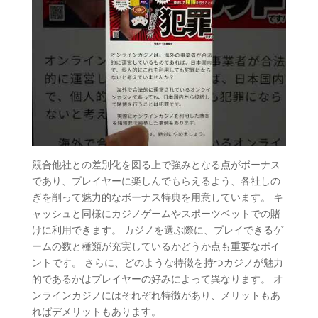
競合他社との差別化を図る上で強みとなる点がボーナス
であり、プレイヤーに楽しんでもらえるよう、各社しの
ぎを削って魅力的なボーナス特典を用意しています。 キ
ャッシュと同様にカジノゲームやスポーツベットでの賭
けに利用できます。 カジノを選ぶ際に、プレイできるゲ
ームの数と種類が充実しているかどうか点も重要なポイ
ントです。 さらに、どのような特徴を持つカジノが魅力
的であるかはプレイヤーの好みによって異なります。 オ
ンラインカジノにはそれぞれ特徴があり、メリットもあ
ればデメリットもあります。