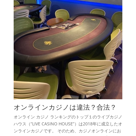
オンラインカジノは違法？合法？
オンライン カジノ ランキングのトップ１のライブカジノ
ハウス（“LIVE CASINO HOUSE”）は2018年に成立したオ
ンラインカジノです。 そのため、カジノオンラインにお