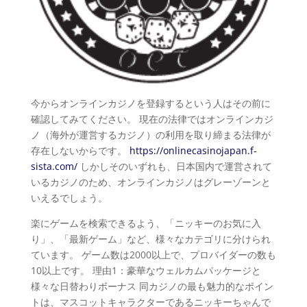
今からオンラインカジノを登録するという人はその前に
確認してみてください。 現在の法律ではオンラインカジ
ノ（海外が運営するカジノ）の利用を取り締まる法律が
存在しないからです。
https://onlinecasinojapan.f-
sista.com/
しかしそのいずれも、日本国内で運営されて
いるカジノのため、オンラインカジノはグレーゾーンと
いえるでしょう。
楽にゲームを検索できるよう、「ニッキーのお気に入
り」、「最新ゲーム」など、様々なカテゴリに分けられ
ています。 ゲーム数は2000以上で、プロバイダーの数も
10以上です。 理由1：豪華なウェルカムパッケージと
様々な日替わりボーナス 同カジノの最も魅力的なポイン
トは、マスコットキャラクターであるニッキーちゃんで