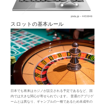
スロットの基本ルール
日本でも将来はカジノが設立される予定であるなど、国
内では大きな関心が寄せられています。 普通のアプリゲ
ームとは異なり、ギャンブルの一種であるため未成年の