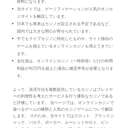
材料になります。
当サイトでは、ゲーミフィケーションが人気のオンカ
ジサイトを解説しています。
日本でも将来はカジノが設立される予定であるなど、
国内では大きな関心が寄せられています。
中でもライブカジノに特化したものや、サイト独自の
ゲームを揃えているオンラインカジノも増えてきてい
ます。
会社員は、オンラインカジノ（一時所得）だけの年間
利益が90万円を超えた場合に確定申告が必要となりま
す。
よって、決済方法を複数提供しているカジノはプレイヤ
ーの利便性を考えたサービスを行う優良なカジノである
と評価しています。 当ページでは、オンラインカジノで
遊べるゲームの種類と人気のカジノゲームについて解説
します。 そのため、当サイトではスロット、ブラックジ
ャック、バカラ、ポーカー、ルーレットやロト、ビン