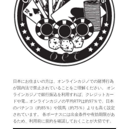
日本にお住まいの方は、オンラインカジノでの賭博行為
が国内法で禁止されていることをご理解ください。 オン
ラインカジノで銀行振込を利用すれば、クレジットカー
ドや電… オンラインカジノの平均RTPは約97％で、日本
のパチンコ（約85％）や競馬（約75％）よりも高く設定
されています。 各ボーナスには出金条件や有効期限があ
るため、利用前に規約を確認しておくことが大切です。