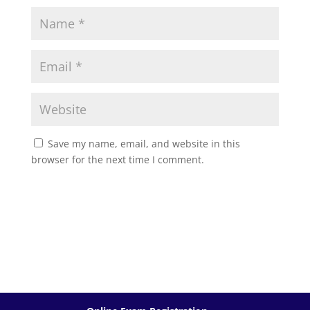
Save my name, email, and website in this
browser for the next time I comment.