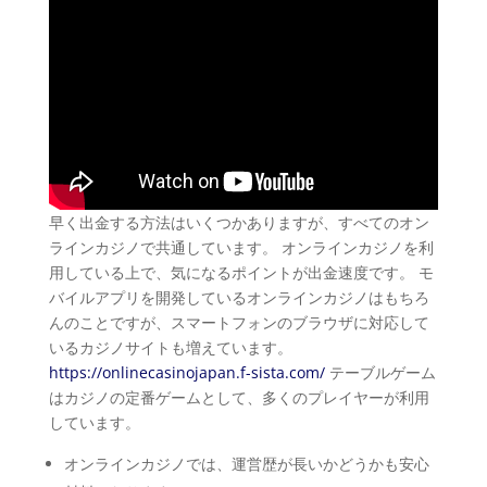
早く出金する方法はいくつかありますが、すべてのオン
ラインカジノで共通しています。 オンラインカジノを利
用している上で、気になるポイントが出金速度です。 モ
バイルアプリを開発しているオンラインカジノはもちろ
んのことですが、スマートフォンのブラウザに対応して
いるカジノサイトも増えています。
https://onlinecasinojapan.f-sista.com/
テーブルゲーム
はカジノの定番ゲームとして、多くのプレイヤーが利用
しています。
オンラインカジノでは、運営歴が長いかどうかも安心